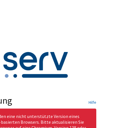
ung
Hilfe
den eine nicht unterstützte Version eines
asierten Browsers. Bitte aktualisieren Sie
rowser auf eine Chromium-Version 138 oder